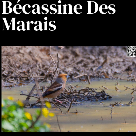
Bécassine Des
Marais