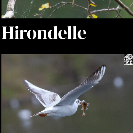
Hirondelle