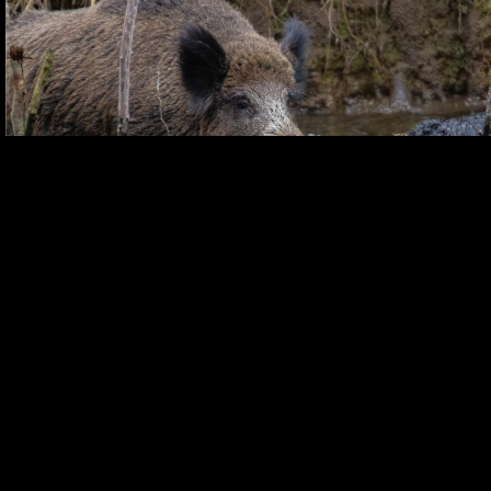
Sanglier
1
2
MES DERNIÈRES
© 2026 - All Rights
CIEL
TERRE
Reserved -
EAU
Henrido.fr
QUI SUIS-JE ?
ME CONTACTER